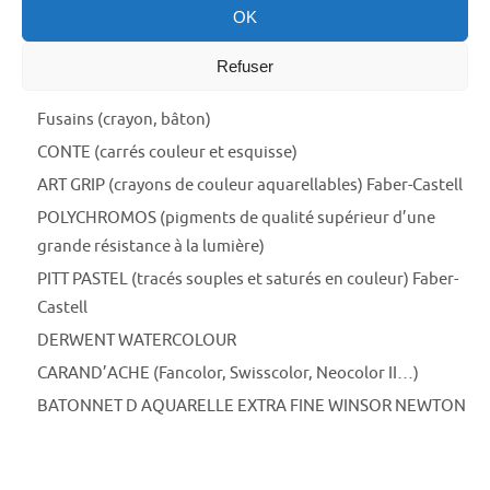
OK
nuancier
)
Crayons graphite CRETACOLOR
Refuser
Mines de plomb
Fusains (crayon, bâton)
CONTE (carrés couleur et esquisse)
ART GRIP (crayons de couleur aquarellables) Faber-Castell
POLYCHROMOS (pigments de qualité supérieur d’une
grande résistance à la lumière)
PITT PASTEL (tracés souples et saturés en couleur) Faber-
Castell
DERWENT WATERCOLOUR
CARAND’ACHE (Fancolor, Swisscolor, Neocolor II…)
BATONNET D AQUARELLE EXTRA FINE WINSOR NEWTON