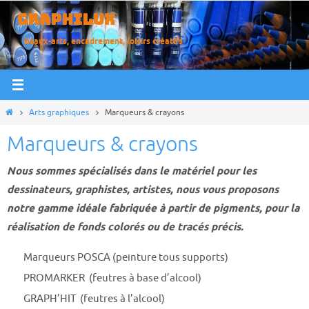
Passer
GRAPHILUX
vers
beaux-arts, encadrement, loisirs créatifs
le
contenu
Home
Arts graphiques
Marqueurs & crayons
Marqueurs & crayons
Nous sommes spécialisés dans le matériel pour les
dessinateurs, graphistes, artistes, nous vous proposons
notre gamme idéale fabriquée à partir de pigments, pour la
réalisation de fonds colorés ou de tracés précis.
Marqueurs POSCA (peinture tous supports)
PROMARKER (feutres à base d’alcool)
GRAPH’HIT (feutres à l’alcool)