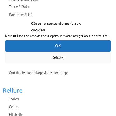
Terre à Raku
Papier mâché
Plastiroc
Gérer le consentement aux
cookies
Bande & Plâtre de moulage
Nous utilisons des cookies pour optimiser votre navigation sur notre site.
Latex
OK
Résine d’inclusion
Silicone
Refuser
Alginate
Outils de modelage & de moulage
Reliure
Toiles
Colles
Fil de lin