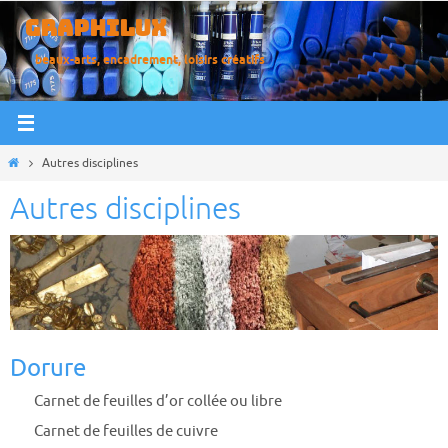
Passer
GRAPHILUX
vers
beaux-arts, encadrement, loisirs créatifs
le
contenu
Home
Autres disciplines
Autres disciplines
Dorure
Carnet de feuilles d’or collée ou libre
Carnet de feuilles de cuivre