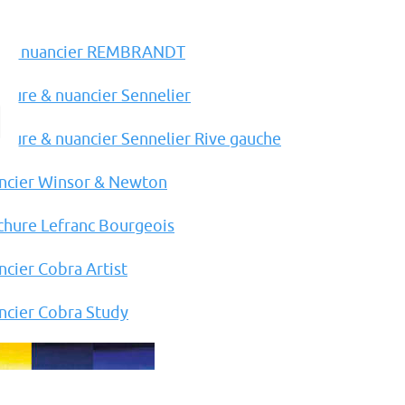
r le nuancier REMBRANDT
hure & nuancier Sennelier
hure & nuancier Sennelier Rive gauche
ncier Winsor & Newton
chure Lefranc Bourgeois
cier Cobra Artist
ncier Cobra Study