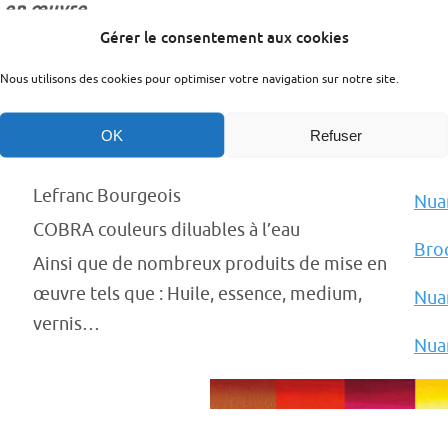
en œuvre.
Gérer le consentement aux cookies
Voi
REMBRANDT Talens Extra-fine
Nous utilisons des cookies pour optimiser votre navigation sur notre site.
SENNELIER Extra-fine
Broc
SENNELIER Rive Gauche
OK
Refuser
Broc
Winsor & Newton
Lefranc Bourgeois
Nua
COBRA couleurs diluables à l’eau
Bro
Ainsi que de nombreux produits de mise en
œuvre tels que : Huile, essence, medium,
Nuan
vernis…
Nua